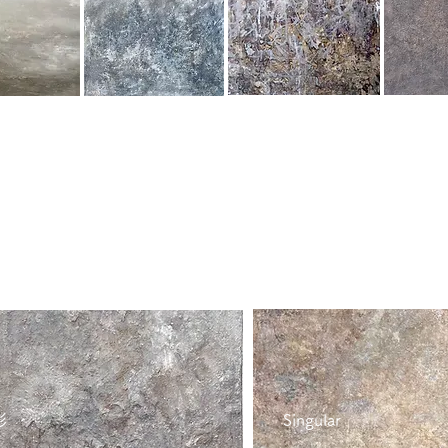
止まり木に雨
止まり木に雨
休息の場所
影
Singular