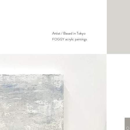
Artist / Based in Tokyo
FOGGY acrylic paintings